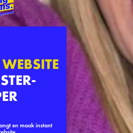
 
WEBSITE 
STER-
ER
angt en maak instant 
ebsite