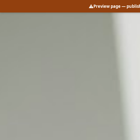
⚠️
Preview page
— publish